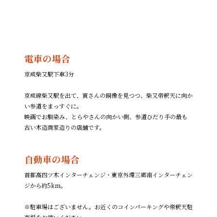
電車の場合
京成柴又駅下車3分
京成線柴又駅を出て、寅さんの銅像を見つつ、柴又帝釈天に向か
い参道をまっすぐに。
映画でお馴染み、とらやさんの向かい側、参道ひだり手の最も
古い木造商家造りの店舗です。
自動車の場合
首都高四ツ木インターチェンジ・東京外環三郷南インターチェン
ジから約5km。
※駐車場はございません。お近くのコインパーキングや帝釈天駐