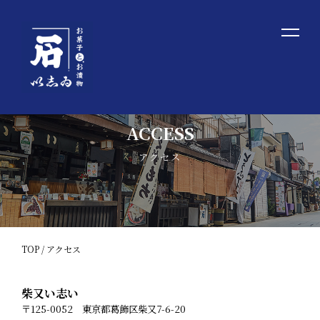
ACCESS
アクセス
TOP
/ アクセス
柴又い志い
〒125-0052 東京都葛飾区柴又7-6-20